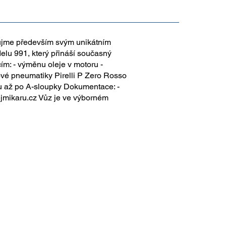
aujme především svým unikátním
lu 991, který přináší současný
cím: - výměnu oleje v motoru -
nové pneumatiky Pirelli P Zero Rosso
ozu až po A-sloupky Dokumentace: -
jmikaru.cz
Vůz je ve výborném