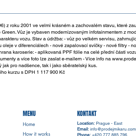
6) z roku 2001 ve velmi krásném a zachovalém stavu, které z
e Green. Vůz je vybaven modernizovaným infotainmentem z mode
harakteru vozu. Stav a údržba: - vůz po velkém servisu, zahrnují
leje v diferenciálech - nové zapalovací svíčky - nové filtry - 
chrana karoserie: - aplikovaná PPF fólie na celé přední části v
umenty a více foto lze zaslat e-mailem - Více info na
www.prode
 jak pro nadšence, tak i jako sběratelský kus.
niho kurzu s DPH 1 117 900 Kč
MENU
KONTAKT
Location:
Prague - East
Home
Email:
info@prodejmikaru.com
How it works
Phone:
+420 777 885 796