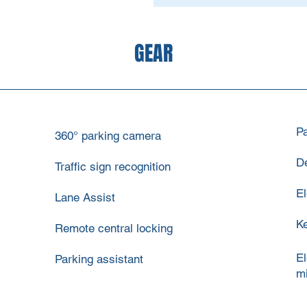
GEAR
P
360° parking camera
De
Traffic sign recognition
El
Lane Assist
Ke
Remote central locking
El
Parking assistant
mi