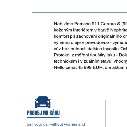
Nabízíme Porsche 911 Carrera S (99
koženým interiérem v barvě Nephrit
komfort při zachování originálního c
výměnu oleje v převodovce - výměnu o
vůz bez nutnosti dalších investic. O
Protokol z měření tloušťky laku - Dok
technickém i vizuálním stavu, vhodný
Netto cena: 45 999 EUR, dle aktuál
Sell your car without worries and