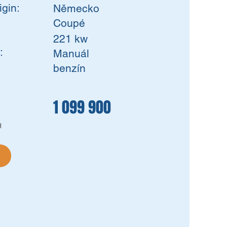
igin:
Německo
Coupé
:
221 kw
:
Manuál
benzín
1 099 900
H