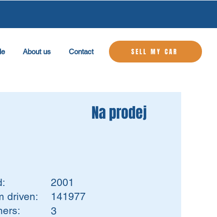
SELL MY CAR
le
About us
Contact
Na prodej
d:
2001
 driven:
141977
ers:
3