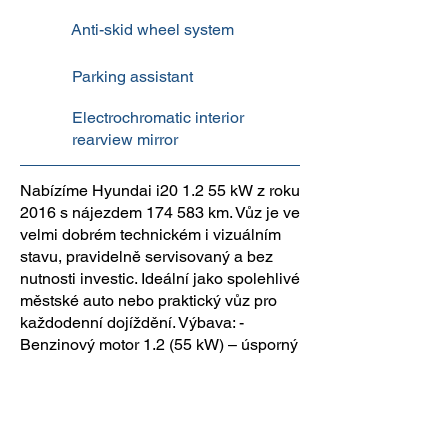
Anti-skid wheel system
Parking assistant
Electrochromatic interior
rearview mirror
Nabízíme Hyundai i20 1.2 55 kW z roku
2016 s nájezdem 174 583 km. Vůz je ve
velmi dobrém technickém i vizuálním
stavu, pravidelně servisovaný a bez
nutnosti investic. Ideální jako spolehlivé
městské auto nebo praktický vůz pro
každodenní dojíždění. Výbava: -
Benzinový motor 1.2 (55 kW) – úsporný
a spolehlivý - Manuální převodovka -
Denní LED svícení - Bluetooth
handsfree - Rádio s USB a AUX -
Klimatizace - Elektricky ovládaná okna