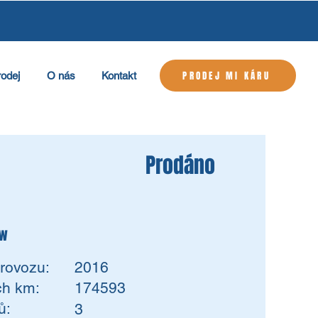
PRODEJ MI KÁRU
rodej
O nás
Kontakt
Prodáno
kw
rovozu:
2016
ch km:
174593
ů:
3