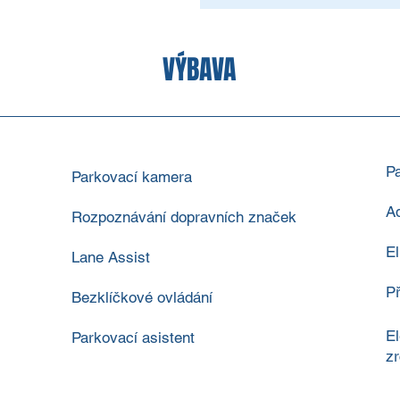
VÝBAVA
P
Parkovací kamera
A
Rozpoznávání dopravních značek
El
Lane Assist
Př
Bezklíčkové ovládání
El
Parkovací asistent
zr