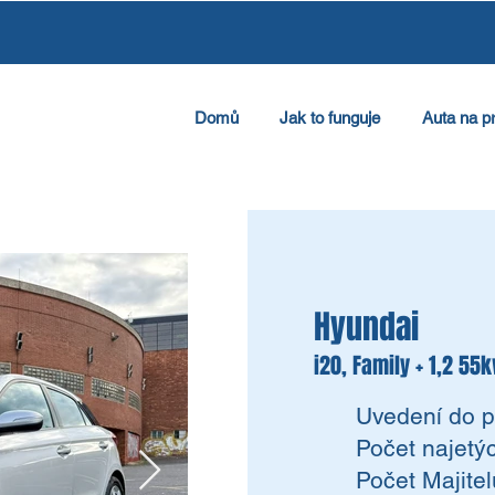
Domů
Jak to funguje
Auta na p
Hyundai
i20, Family + 1,2 55
Uvedení do p
Počet najetý
Počet Majitel