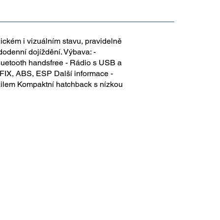
ckém i vizuálním stavu, pravidelně
dodenní dojíždění. Výbava: -
luetooth handsfree - Rádio s USB a
OFIX, ABS, ESP Další informace -
mailem Kompaktní hatchback s nízkou