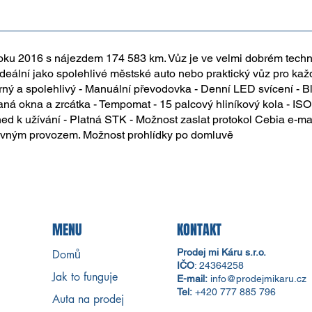
oku 2016 s nájezdem 174 583 km. Vůz je ve velmi dobrém techni
 Ideální jako spolehlivé městské auto nebo praktický vůz pro kaž
ný a spolehlivý - Manuální převodovka - Denní LED svícení - B
daná okna a zrcátka - Tempomat - 15 palcový hliníkový kola - IS
ihned k užívání - Platná STK - Možnost zaslat protokol Cebia e-
levným provozem. Možnost prohlídky po domluvě
MENU
KONTAKT
Prodej mi Káru s.r.o.
Domů
IČO
:
24364258
Jak to funguje
​E-mail:
info@prodejmikaru.cz
Tel:
+420 777 885 796
Auta na prodej