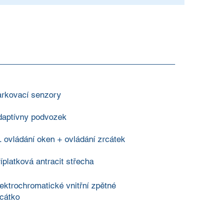
arkovací senzory
daptívny podvozek
. ovládání oken + ovládání zrcátek
íplatková antracit střecha
ektrochromatické vnitřní zpětné
cátko