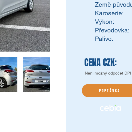
Země původu
Karoserie:
Výkon:
Převodovka:
Palivo:
CENA CZK:
Neni možný odpočet DP
POPTÁVKA