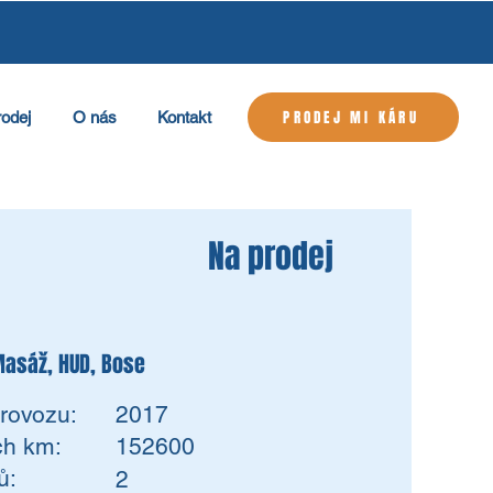
PRODEJ MI KÁRU
rodej
O nás
Kontakt
Na prodej
 Masáž, HUD, Bose
rovozu:
2017
ch km:
152600
ů:
2