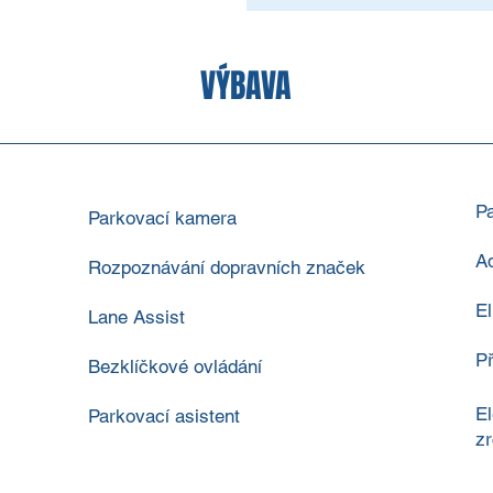
VÝBAVA
P
Parkovací kamera
A
Rozpoznávání dopravních značek
El
Lane Assist
Př
Bezklíčkové ovládání
El
Parkovací asistent
zr