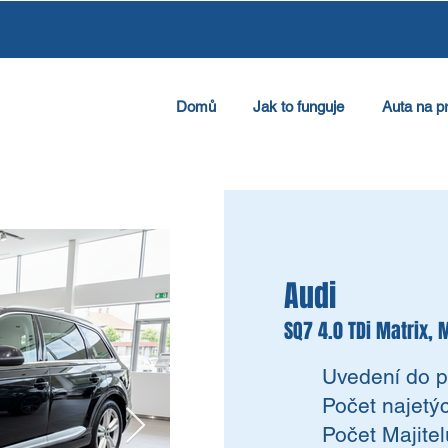
Domů
Jak to funguje
Auta na p
Audi
SQ7 4.0 TDi Matrix,
Uvedení do p
Počet najetý
Počet Majitel