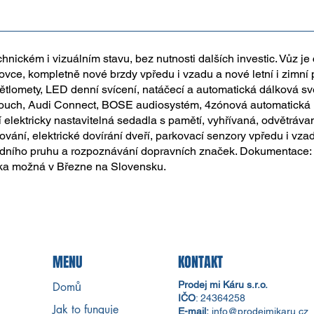
ickém i vizuálním stavu, bez nutnosti dalších investic. Vůz je
ovce, kompletně nové brzdy vpředu i vzadu a nové letní i zimní
tlomety, LED denní svícení, natáčecí a automatická dálková svě
ouch, Audi Connect, BOSE audiosystém, 4zónová automatická kl
í elektricky nastavitelná sedadla s pamětí, vyhřívaná, odvětráv
ování, elektrické dovírání dveří, parkovací senzory vpředu i vza
jízdního pruhu a rozpoznávání dopravních značek. Dokumentace:
ka možná v Březne na Slovensku.
MENU
KONTAKT
Prodej mi Káru s.r.o.
Domů
IČO
:
24364258
Jak to funguje
​E-mail:
info@prodejmikaru.cz