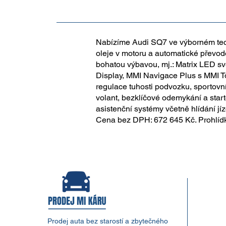
Nabízíme Audi SQ7 ve výborném techn
oleje v motoru a automatické převod
bohatou výbavou, mj.: Matrix LED svě
Display, MMI Navigace Plus s MMI T
regulace tuhosti podvozku, sportovn
volant, bezklíčové odemykání a start
asistenční systémy včetně hlídání 
Cena bez DPH: 672 645 Kč. Prohlíd
Prodej auta bez starostí a zbytečného