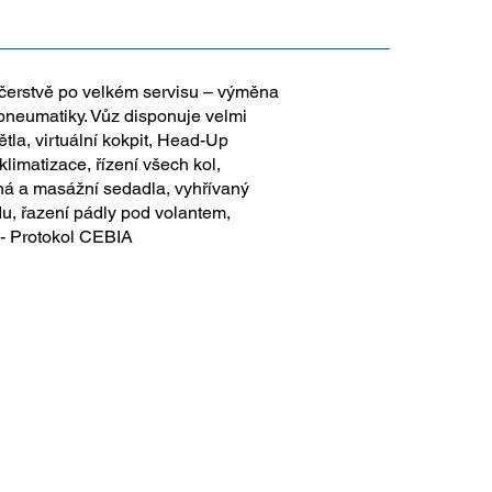
 čerstvě po velkém servisu – výměna
 pneumatiky. Vůz disponuje velmi
tla, virtuální kokpit, Head-Up
imatizace, řízení všech kol,
aná a masážní sedadla, vyhřívaný
du, řazení pádly pod volantem,
 - Protokol CEBIA