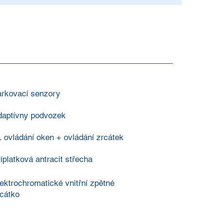
arkovací senzory
daptívny podvozek
. ovládání oken + ovládání zrcátek
íplatková antracit střecha
ektrochromatické vnitřní zpětné
cátko